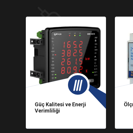
ün
Güç Kalitesi ve Enerji
Ölç
Verimliliği